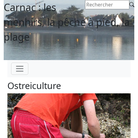
Carnac : les
menhirs, la pêche à pied, la
plage
Ostreiculture