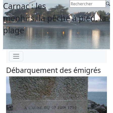
Carnac : les
menhirs, la pêche à pied, la
plage
Débarquement des émigrés