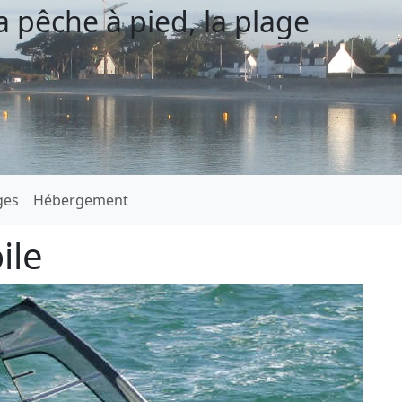
a pêche à pied, la plage
ges
Hébergement
ile